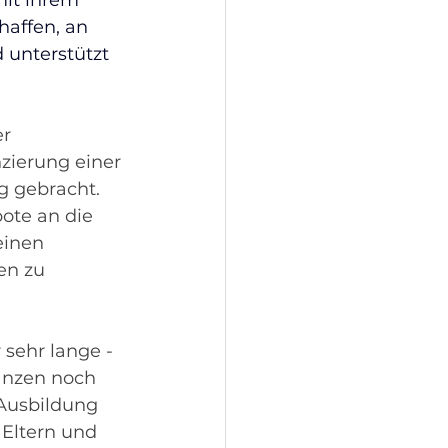
mit ihrem 
haffen, an 
unterstützt 
r 
zierung einer 
 gebracht. 
ote an die 
einen 
en zu 
sehr lange - 
anzen noch 
 Ausbildung 
 Eltern und 