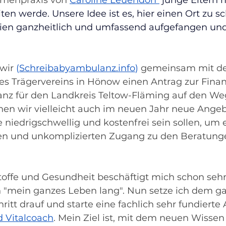
menpraxis von
Caroline Leuendorf 
junge Eltern 
n werde. Unsere Idee ist es, hier einen Ort zu sc
en ganzheitlich und umfassend aufgefangen und 
wir 
(
Schreibabyambulanz.info
) 
gemeinsam mit de
es Trägervereins in Hönow einen Antrag zur Finan
z für den Landkreis Teltow-Fläming auf den Weg
nnen wir vielleicht auch im neuen Jahr neue Angeb
 niedrigschwellig und kostenfrei sein sollen, um 
en und unkomplizierten Zugang zu den Beratung
ffe und Gesundheit beschäftigt mich schon sehr 
 "mein ganzes Leben lang". Nun setze ich dem g
ritt drauf und starte eine fachlich sehr fundierte
d Vitalcoach
. Mein Ziel ist, mit dem neuen Wissen