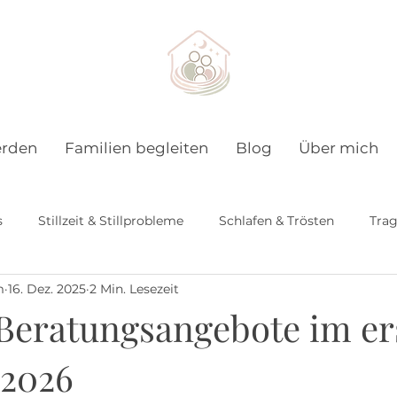
erden
Familien begleiten
Blog
Über mich
s
Stillzeit & Stillprobleme
Schlafen & Trösten
Tra
m
16. Dez. 2025
2 Min. Lesezeit
nbett & Elternsein
Natürlich pflegen & begleiten
Kur
Beratungsangebote im er
 2026