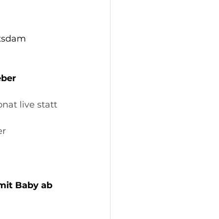
otsdam
eber
at live statt
er
mit Baby ab 