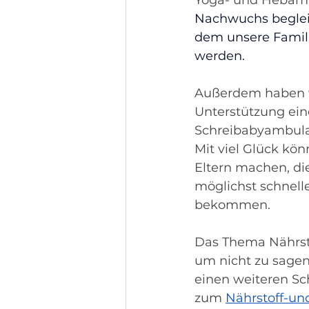
Yoga- und Hebam
Nachwuchs begleite
dem unsere Famili
werden. 
Außerdem haben 
Unterstützung ein
Schreibabyambulan
Mit viel Glück kö
Eltern machen, die
möglichst schnell
bekommen.
Das Thema Nährsto
um nicht zu sagen
einen weiteren Sch
zum 
Nährstoff-un