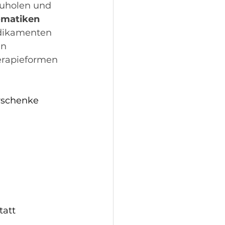
uholen und 
matiken 
dikamenten 
en 
rapieformen 
rschenke 
tatt