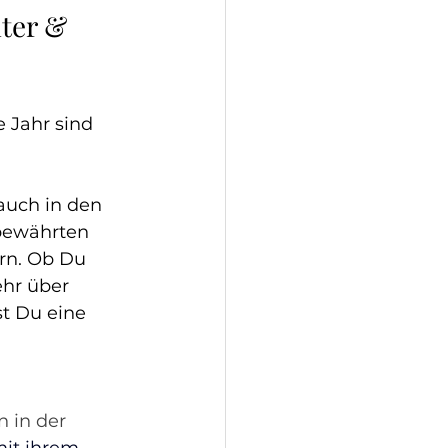
nter & 
 Jahr sind 
auch in den 
bewährten 
rn. Ob Du 
ehr über 
t Du eine 
 in der 