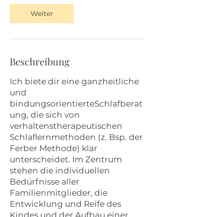
M
Weiter
i
n
.
Beschreibung
Ich biete dir eine ganzheitliche
und
bindungsorientierteSchlafberat
ung, die sich von
verhaltenstherapeutischen
Schlaflernmethoden (z. Bsp. der
Ferber Methode) klar
unterscheidet. Im Zentrum
stehen die individuellen
Bedürfnisse aller
Familienmitglieder, die
Entwicklung und Reife des
Kindes und der Aufbau einer