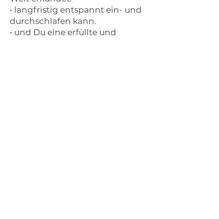
• langfristig entspannt ein- und
durchschlafen kann.
• und Du eine erfüllte und
bereichernde Beziehung
erleben.
kostenfreie Nachberatung 8 – 10
Wochen nach Erstberatung per
Telefon inklusive
Kontaktangaben
0176 53910578
info@danielaschramm.de
Rotdornweg 9, Großbeeren-
Kleinbeeren, Germany