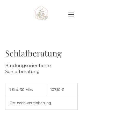
Schlafberatung
Bindungsorientierte
Schlafberatung
107,10
Euro
1 Std. 30 Min.
1
107,10 €
S
t
Ort nach Vereinbarung
d
3
0