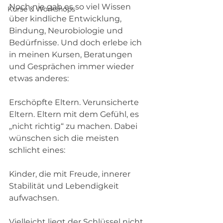
Noch nie gab es so viel Wissen 
Kurse & Workshops
über kindliche Entwicklung, 
Bindung, Neurobiologie und 
Bedürfnisse. Und doch erlebe ich 
in meinen Kursen, Beratungen 
und Gesprächen immer wieder 
etwas anderes:
Erschöpfte Eltern. Verunsicherte 
Eltern. Eltern mit dem Gefühl, es 
„nicht richtig“ zu machen. Dabei 
wünschen sich die meisten 
schlicht eines:
Kinder, die mit Freude, innerer 
Stabilität und Lebendigkeit 
aufwachsen.
Vielleicht liegt der Schlüssel nicht 